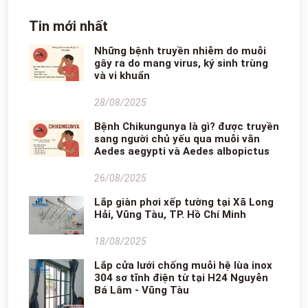
Tin mới nhất
Những bệnh truyền nhiễm do muỗi
gây ra do mang virus, ký sinh trùng
và vi khuẩn
28/08/2025
Bệnh Chikungunya là gì? được truyền
sang người chủ yếu qua muỗi vằn
Aedes aegypti và Aedes albopictus
26/08/2025
Lắp giàn phơi xếp tường tại Xã Long
Hải, Vũng Tàu, TP. Hồ Chí Minh
18/08/2025
Lắp cửa lưới chống muỗi hệ lùa inox
304 sơ tĩnh điện từ tại H24 Nguyễn
Bá Lâm - Vũng Tàu