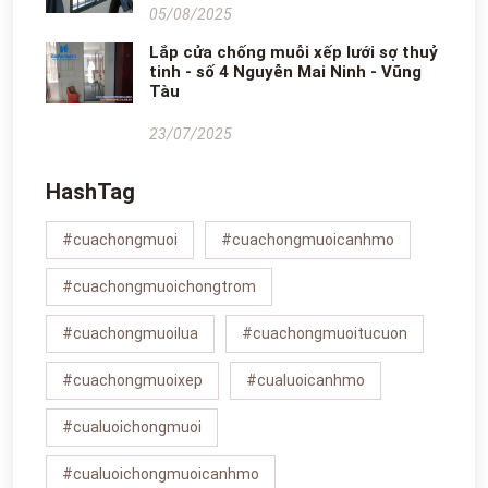
05/08/2025
Lắp cửa chống muỗi xếp lưới sợ thuỷ
tinh - số 4 Nguyễn Mai Ninh - Vũng
Tàu
23/07/2025
HashTag
#cuachongmuoi
#cuachongmuoicanhmo
#cuachongmuoichongtrom
#cuachongmuoilua
#cuachongmuoitucuon
#cuachongmuoixep
#cualuoicanhmo
#cualuoichongmuoi
#cualuoichongmuoicanhmo