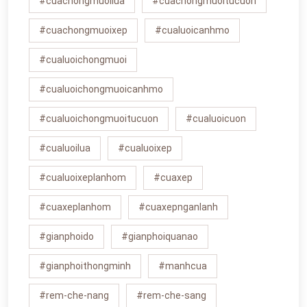
#cuachongmuoilua
#cuachongmuoitucuon
#cuachongmuoixep
#cualuoicanhmo
#cualuoichongmuoi
#cualuoichongmuoicanhmo
#cualuoichongmuoitucuon
#cualuoicuon
#cualuoilua
#cualuoixep
#cualuoixeplanhom
#cuaxep
#cuaxeplanhom
#cuaxepnganlanh
#gianphoido
#gianphoiquanao
#gianphoithongminh
#manhcua
#rem-che-nang
#rem-che-sang