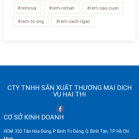
#remcua
#rem-roman
#rem-sao-cuon
#rem-to-ong
#rem-vach-ngan
CTY TNHH SẢN XUẤT THƯƠNG MẠI DỊCH
VỤ HAI THI
CƠ SỞ KINH DOANH
HCM: 332 Tân Hòa Đông, P. Bình Trị Đông, Q. Bình Tân, TP. Hồ Chí
Minh