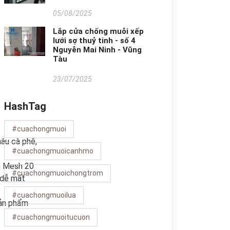
05/08/2025
Lắp cửa chống muỗi xếp
lưới sợ thuỷ tinh - số 4
Nguyễn Mai Ninh - Vũng
Tàu
23/07/2025
HashTag
#cuachongmuoi
âu cà phê,
#cuachongmuoicanhmo
an Mesh 20
#cuachongmuoichongtrom
 dễ mất
#cuachongmuoilua
sản phẩm
#cuachongmuoitucuon