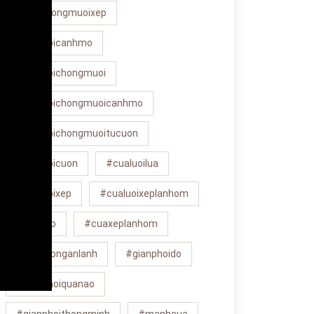
#cuachongmuoixep
#cualuoicanhmo
#cualuoichongmuoi
#cualuoichongmuoicanhmo
#cualuoichongmuoitucuon
#cualuoicuon
#cualuoilua
#cualuoixep
#cualuoixeplanhom
#cuaxep
#cuaxeplanhom
#cuaxepnganlanh
#gianphoido
#gianphoiquanao