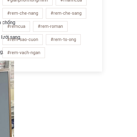
#gianphoithongminh
#manhcua
#rem-che-nang
#rem-che-sang
m chống
#remcua
#rem-roman
 lưới sang
#rem-sao-cuon
#rem-to-ong
g.
#rem-vach-ngan