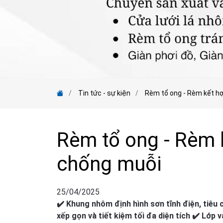
Tin tức - sự kiện
Rèm tổ ong - Rèm kết hợ
Rèm tổ ong - Rèm k
chống muỗi
25/04/2025
✔️ Khung nhôm định hình sơn tĩnh điện, tiêu 
xếp gọn và tiết kiệm tối đa diện tích ✔️ Lớp