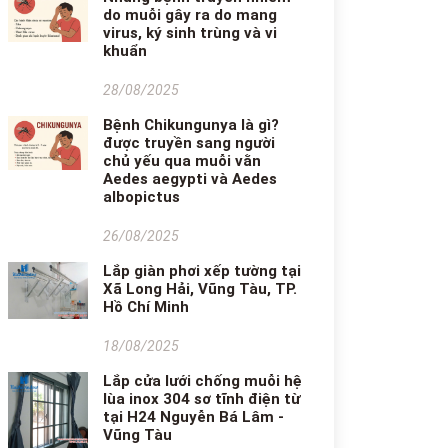
do muỗi gây ra do mang
virus, ký sinh trùng và vi
khuẩn
28/08/2025
Bệnh Chikungunya là gì?
được truyền sang người
chủ yếu qua muỗi vằn
Aedes aegypti và Aedes
albopictus
26/08/2025
Lắp giàn phơi xếp tường tại
Xã Long Hải, Vũng Tàu, TP.
Hồ Chí Minh
18/08/2025
Lắp cửa lưới chống muỗi hệ
lùa inox 304 sơ tĩnh điện từ
tại H24 Nguyễn Bá Lâm -
Vũng Tàu