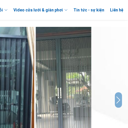
ỗi
Video cửa lưới & giàn phơi
Tin tức - sự kiện
Liên hệ