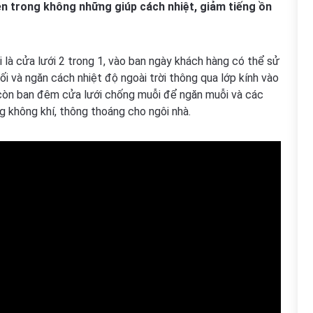
bên trong không những giúp cách nhiệt, giảm tiếng ồn
 là cửa lưới 2 trong 1, vào ban ngày khách hàng có thể sử
 và ngăn cách nhiệt độ ngoài trời thông qua lớp kính vào
, còn ban đêm cửa lưới chống muỗi để ngăn muỗi và các
 không khí, thông thoáng cho ngôi nhà.