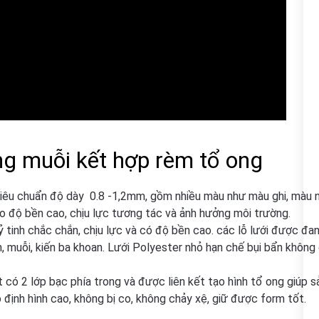
ng muỗi kết hợp rèm tổ ong
tiêu chuẩn độ dày 0.8 -1,2mm, gồm nhiều màu như màu ghi, màu n
o độ bền cao, chịu lực tương tác và ảnh hưởng môi trường.
 tinh chắc chắn, chịu lực và có độ bền cao. các lỗ lưới được đ
, muỗi, kiến ba khoan. Lưới Polyester nhỏ hạn chế bụi bẩn không
có 2 lớp bạc phía trong và được liên kết tạo hình tổ ong giúp 
 định hình cao, không bị co, không chảy xệ, giữ được form tốt.