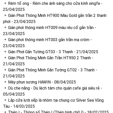
Rèm tổ ong - Rèm che ánh sáng cho cửa kính xingfa
-
25/04/2025
Giàn Phơi Thông Minh HT900 Màu Gold gắn trần 2 thanh
phơi
-
23/04/2025
Giàn phơi thông minh HT009 màu rêu cổ gắn trần
-
23/04/2025
Giàn phơi thông minh HT003 gắn trần mạ crôm
-
23/04/2025
Giàn Phơi Gắn Tường GT03 - 3 Thanh
-
21/04/2025
Giàn Phơi Thông Minh Gắn Trần HT950 2 Thanh
-
21/04/2025
Giàn Phơi Thông Minh Gắn Tường GT02 - 3 Thanh
-
21/04/2025
Máy phun sương HAWIN
-
08/04/2025
Dù che nắng - Dù lệch tâm cho quán cafe giá siêu rẻ
-
05/04/2025
Lắp cửa lưới xếp lá nhôm tại chung cư Silver Sea Vũng
Tàu
-
14/03/2025
Thép I - Thông số Thép I (Thép hình chữ I)
-
18/02/2025