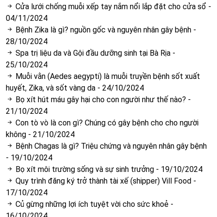
Cửa lưới chống muỗi xếp tay nắm nổi lắp đặt cho cửa sổ
-
04/11/2024
Bệnh Zika là gì? nguồn gốc và nguyên nhân gây bệnh
-
28/10/2024
Spa trị liệu da và Gội đầu dưỡng sinh tại Bà Rịa
-
25/10/2024
Muỗi vằn (Aedes aegypti) là muỗi truyền bệnh sốt xuất
huyết, Zika, và sốt vàng da
-
24/10/2024
Bọ xít hút máu gây hại cho con người như thế nào?
-
21/10/2024
Con tò vò là con gì? Chúng có gây bệnh cho cho người
không
-
21/10/2024
Bệnh Chagas là gì? Triệu chứng và nguyên nhân gây bệnh
-
19/10/2024
Bọ xít môi trường sống và sự sinh trưởng
-
19/10/2024
Quy trình đăng ký trở thành tài xế (shipper) Vill Food
-
17/10/2024
Củ gừng những lợi ích tuyệt vời cho sức khoẻ
-
16/10/2024