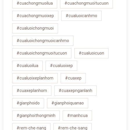
#cuachongmuoilua
#cuachongmuoitucuon
#cuachongmuoixep
#cualuoicanhmo
#cualuoichongmuoi
#cualuoichongmuoicanhmo
#cualuoichongmuoitucuon
#cualuoicuon
#cualuoilua
#cualuoixep
#cualuoixeplanhom
#cuaxep
#cuaxeplanhom
#cuaxepnganlanh
#gianphoido
#gianphoiquanao
#gianphoithongminh
#manhcua
#rem-che-nang
#rem-che-sang