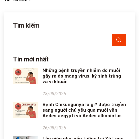
Tìm kiếm
Tin mới nhất
Những bệnh truyền nhiễm do muỗi
gây ra do mang virus, ký sinh trùng
và vi khuẩn
28/08/2025
Bệnh Chikungunya là gì? được truyền
sang người chủ yếu qua muỗi vằn
Aedes aegypti và Aedes albopictus
26/08/2025
Lắp giàn phơi xếp tường tại Xã Long