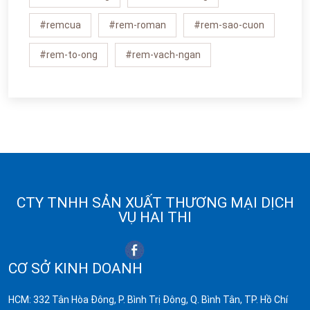
#remcua
#rem-roman
#rem-sao-cuon
#rem-to-ong
#rem-vach-ngan
CTY TNHH SẢN XUẤT THƯƠNG MẠI DỊCH
VỤ HAI THI
CƠ SỞ KINH DOANH
HCM: 332 Tân Hòa Đông, P. Bình Trị Đông, Q. Bình Tân, TP. Hồ Chí