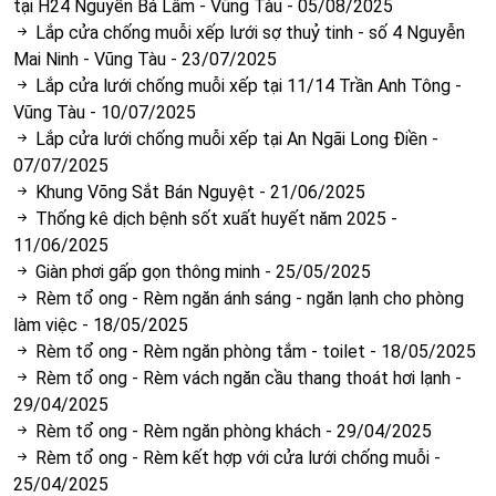
tại H24 Nguyễn Bá Lâm - Vũng Tàu
-
05/08/2025
Lắp cửa chống muỗi xếp lưới sợ thuỷ tinh - số 4 Nguyễn
Mai Ninh - Vũng Tàu
-
23/07/2025
Lắp cửa lưới chống muỗi xếp tại 11/14 Trần Anh Tông -
Vũng Tàu
-
10/07/2025
Lắp cửa lưới chống muỗi xếp tại An Ngãi Long Điền
-
07/07/2025
Khung Võng Sắt Bán Nguyệt
-
21/06/2025
Thống kê dịch bệnh sốt xuất huyết năm 2025
-
11/06/2025
Giàn phơi gấp gọn thông minh
-
25/05/2025
Rèm tổ ong - Rèm ngăn ánh sáng - ngăn lạnh cho phòng
làm việc
-
18/05/2025
Rèm tổ ong - Rèm ngăn phòng tắm - toilet
-
18/05/2025
Rèm tổ ong - Rèm vách ngăn cầu thang thoát hơi lạnh
-
29/04/2025
Rèm tổ ong - Rèm ngăn phòng khách
-
29/04/2025
Rèm tổ ong - Rèm kết hợp với cửa lưới chống muỗi
-
25/04/2025