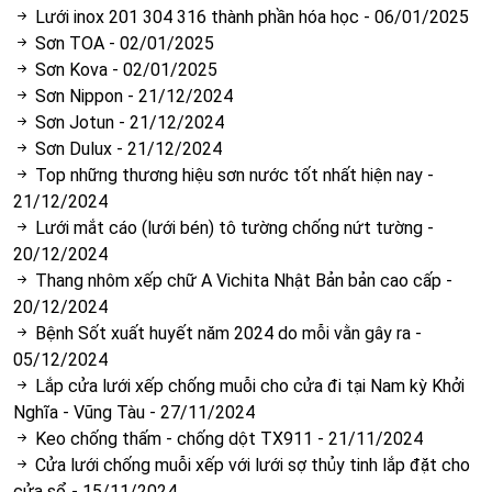
Lưới inox 201 304 316 thành phần hóa học
-
06/01/2025
Sơn TOA
-
02/01/2025
Sơn Kova
-
02/01/2025
Sơn Nippon
-
21/12/2024
Sơn Jotun
-
21/12/2024
Sơn Dulux
-
21/12/2024
Top những thương hiệu sơn nước tốt nhất hiện nay
-
21/12/2024
Lưới mắt cáo (lưới bén) tô tường chống nứt tường
-
20/12/2024
Thang nhôm xếp chữ A Vichita Nhật Bản bản cao cấp
-
20/12/2024
Bệnh Sốt xuất huyết năm 2024 do mỗi vằn gây ra
-
05/12/2024
Lắp cửa lưới xếp chống muỗi cho cửa đi tại Nam kỳ Khởi
Nghĩa - Vũng Tàu
-
27/11/2024
Keo chống thấm - chống dột TX911
-
21/11/2024
Cửa lưới chống muỗi xếp với lưới sợ thủy tinh lắp đặt cho
cửa sổ
-
15/11/2024