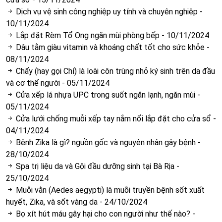
Dịch vụ vệ sinh công nghiệp uy tính và chuyên nghiệp
-
10/11/2024
Lắp đặt Rèm Tổ Ong ngăn mùi phòng bếp
-
10/11/2024
Dâu tằm giàu vitamin và khoáng chất tốt cho sức khỏe
-
08/11/2024
Chấy (hay gọi Chí) là loài côn trùng nhỏ ký sinh trên da đầu
và cơ thể người
-
05/11/2024
Cửa xếp lá nhựa UPC trong suốt ngăn lạnh, ngăn mùi
-
05/11/2024
Cửa lưới chống muỗi xếp tay nắm nổi lắp đặt cho cửa sổ
-
04/11/2024
Bệnh Zika là gì? nguồn gốc và nguyên nhân gây bệnh
-
28/10/2024
Spa trị liệu da và Gội đầu dưỡng sinh tại Bà Rịa
-
25/10/2024
Muỗi vằn (Aedes aegypti) là muỗi truyền bệnh sốt xuất
huyết, Zika, và sốt vàng da
-
24/10/2024
Bọ xít hút máu gây hại cho con người như thế nào?
-