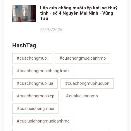
Lắp cửa chống muỗi xếp lưới sợ thuỷ
tinh - số 4 Nguyễn Mai Ninh - Vũng
Tàu
23/07/2025
HashTag
#cuachongmuoi
#cuachongmuoicanhmo
#cuachongmuoichongtrom
#cuachongmuoilua
#cuachongmuoitucuon
#cuachongmuoixep
#cualuoicanhmo
#cualuoichongmuoi
#cualuoichongmuoicanhmo