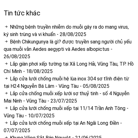
Tin tức khác
Những bệnh truyền nhiễm do muỗi gây ra do mang virus,
ký sinh trùng và vi khuẩn
-
28/08/2025
Bệnh Chikungunya là gì? được truyền sang người chủ yếu
qua muỗi vằn Aedes aegypti và Aedes albopictus
-
26/08/2025
Lắp giàn phơi xếp tường tại Xã Long Hải, Vũng Tàu, TP. Hồ
Chí Minh
-
18/08/2025
Lắp cửa lưới chống muỗi hệ lùa inox 304 sơ tĩnh điện từ
tại H24 Nguyễn Bá Lâm - Vũng Tàu
-
05/08/2025
Lắp cửa chống muỗi xếp lưới sợ thuỷ tinh - số 4 Nguyễn
Mai Ninh - Vũng Tàu
-
23/07/2025
Lắp cửa lưới chống muỗi xếp tại 11/14 Trần Anh Tông -
Vũng Tàu
-
10/07/2025
Lắp cửa lưới chống muỗi xếp tại An Ngãi Long Điền
-
07/07/2025
Khung Võng Sắt Bán Nguyệt
-
21/06/2025