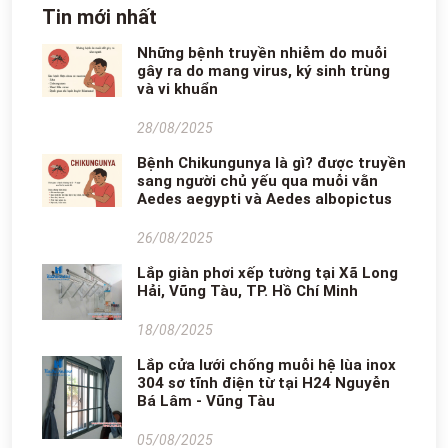
Tin mới nhất
Những bệnh truyền nhiễm do muỗi
gây ra do mang virus, ký sinh trùng
và vi khuẩn
28/08/2025
Bệnh Chikungunya là gì? được truyền
sang người chủ yếu qua muỗi vằn
Aedes aegypti và Aedes albopictus
26/08/2025
Lắp giàn phơi xếp tường tại Xã Long
Hải, Vũng Tàu, TP. Hồ Chí Minh
18/08/2025
Lắp cửa lưới chống muỗi hệ lùa inox
304 sơ tĩnh điện từ tại H24 Nguyễn
Bá Lâm - Vũng Tàu
05/08/2025