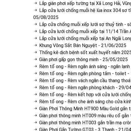
Lắp giàn phơi xếp tường tại Xã Long Hải, Vũn
Lắp cửa lưới chống muỗi hệ lùa inox 304 sơ 
05/08/2025
Lắp cửa chống muỗi xếp lưới sợ thuỷ tinh - 
Lắp cửa lưới chống muỗi xếp tại 11/14 Trần
Lắp cửa lưới chống muỗi xếp tại An Ngãi Lon
Khung Võng Sắt Bán Nguyệt
-
21/06/2025
Thống kê dịch bệnh sốt xuất huyết năm 202
Giàn phơi gấp gọn thông minh
-
25/05/2025
Rèm tổ ong - Rèm ngăn ánh sáng - ngăn lạnh
Rèm tổ ong - Rèm ngăn phòng tắm - toilet
-
Rèm tổ ong - Rèm vách ngăn cầu thang thoát
Rèm tổ ong - Rèm ngăn phòng khách
-
29/0
Rèm tổ ong - Rèm kết hợp với cửa lưới chốn
Rèm tổ ong - Rèm che ánh sáng cho cửa kính
Giàn Phơi Thông Minh HT900 Màu Gold gắn tr
Giàn phơi thông minh HT009 màu rêu cổ gắn 
Giàn phơi thông minh HT003 gắn trần mạ cr
Giàn Phơi Gắn Tường GT03 - 3 Thanh
-
21/04