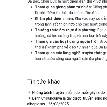
Đá Bạc, Châu Đức là một điểm đến thú vị với nh
Tham quan giếng phun tự nhiên:
Giếng ph
là một điểm thu hút du khách độc đáo.
Khám phá thiên nhiên:
Khu vực này có cảnh
trong lành, rất thích hợp cho các hoạt động
Thưởng thức ẩm thực địa phương:
Bạn c
nướng, cá lóc nướng trui, và các loại trái câ
Tham gia các hoạt động ngoài trời:
Đi bộ
thái để khám phá vẻ đẹp tự nhiên của Đá B
Tham quan các làng nghề truyền thống:
hóa và cuộc sống của người dân địa phương
Tin tức khác
Những bệnh truyền nhiễm do muỗi gây ra do ma
Bệnh Chikungunya là gì? được truyền sang n
albopictus
-
26/08/2025