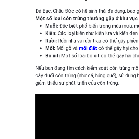
Đá Bạc, Châu Đức có hệ sinh thái đa dạng, bao g
Một số loại côn trùng thường gặp ở khu vực
Muỗi:
Đặc biệt phổ biến trong mùa mưa, muỗ
Kiến:
Các loại kiến như kiến lửa và kiến đen
Ruồi:
Ruồi nhà và ruồi trâu có thể gây phiền 
Mối:
Mối gỗ và
mối đất
có thể gây hại cho
Bọ xít:
Một số loại bọ xít có thể gây hại c
Nếu bạn đang tìm cách kiểm soát côn trùng một
cây đuổi côn trùng (như sả, húng quế), sử dụng 
giảm thiểu sự phát triển của côn trùng.