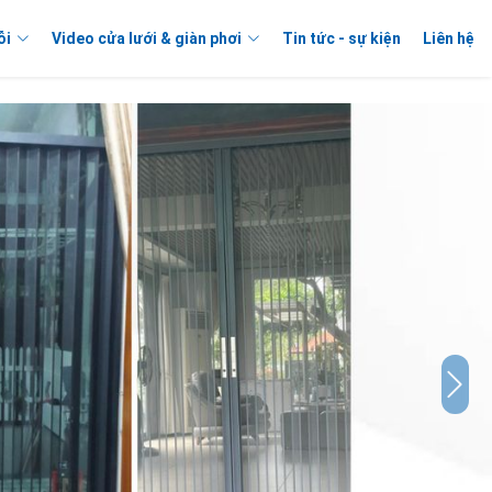
ỗi
Video cửa lưới & giàn phơi
Tin tức - sự kiện
Liên hệ