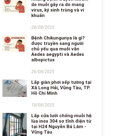
do muỗi gây ra do mang
virus, ký sinh trùng và vi
khuẩn
28/08/2025
Bệnh Chikungunya là gì?
được truyền sang người
chủ yếu qua muỗi vằn
Aedes aegypti và Aedes
albopictus
26/08/2025
Lắp giàn phơi xếp tường tại
Xã Long Hải, Vũng Tàu, TP.
Hồ Chí Minh
18/08/2025
Lắp cửa lưới chống muỗi hệ
lùa inox 304 sơ tĩnh điện từ
tại H24 Nguyễn Bá Lâm -
Vũng Tàu