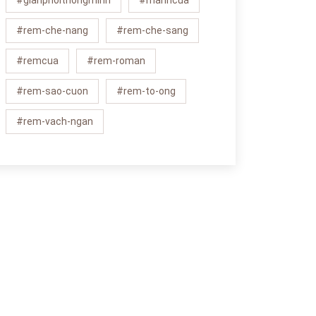
#gianphoithongminh
#manhcua
#rem-che-nang
#rem-che-sang
#remcua
#rem-roman
#rem-sao-cuon
#rem-to-ong
#rem-vach-ngan