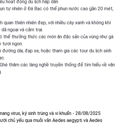
iều hoạt động du lịch hấp dẫn
un tự nhiên ở Đá Bạc có thể phun nước cao gần 20 mét,
 quan thiên nhiên đẹp, với nhiều cây xanh và không khí
 dã ngoại và cắm trại.
ó thể thưởng thức các món ăn đặc sản của vùng như gà
y tươi ngon.
 đường dài, đạp xe, hoặc tham gia các tour du lịch sinh
ạc.
Ghé thăm các làng nghề truyền thống để tìm hiểu về văn
.
ng virus, ký sinh trùng và vi khuẩn
-
28/08/2025
gười chủ yếu qua muỗi vằn Aedes aegypti và Aedes