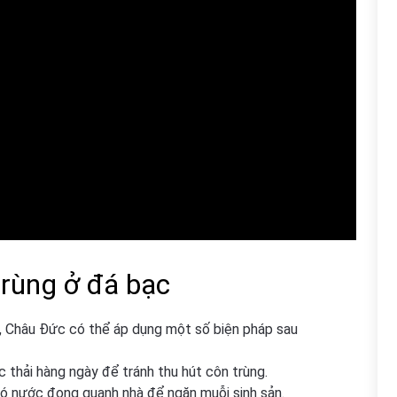
trùng ở đá bạc
, Châu Đức có thể áp dụng một số biện pháp sau
 thải hàng ngày để tránh thu hút côn trùng.
 nước đọng quanh nhà để ngăn muỗi sinh sản.