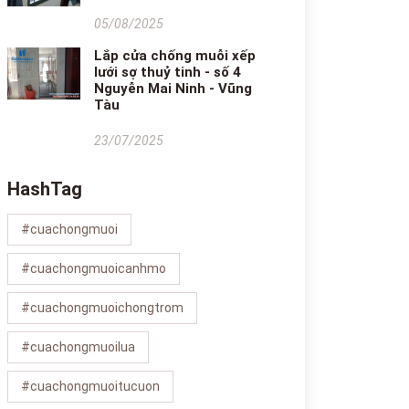
05/08/2025
Lắp cửa chống muỗi xếp
lưới sợ thuỷ tinh - số 4
Nguyễn Mai Ninh - Vũng
Tàu
23/07/2025
HashTag
#cuachongmuoi
#cuachongmuoicanhmo
#cuachongmuoichongtrom
#cuachongmuoilua
#cuachongmuoitucuon