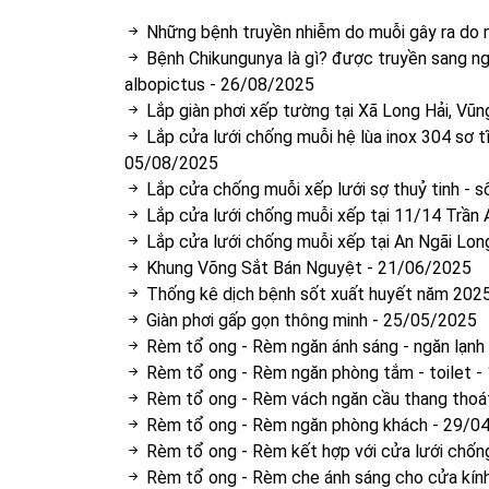
Những bệnh truyền nhiễm do muỗi gây ra do ma
Bệnh Chikungunya là gì? được truyền sang n
albopictus
-
26/08/2025
Lắp giàn phơi xếp tường tại Xã Long Hải, Vũn
Lắp cửa lưới chống muỗi hệ lùa inox 304 sơ 
05/08/2025
Lắp cửa chống muỗi xếp lưới sợ thuỷ tinh - 
Lắp cửa lưới chống muỗi xếp tại 11/14 Trần
Lắp cửa lưới chống muỗi xếp tại An Ngãi Lon
Khung Võng Sắt Bán Nguyệt
-
21/06/2025
Thống kê dịch bệnh sốt xuất huyết năm 202
Giàn phơi gấp gọn thông minh
-
25/05/2025
Rèm tổ ong - Rèm ngăn ánh sáng - ngăn lạnh
Rèm tổ ong - Rèm ngăn phòng tắm - toilet
-
Rèm tổ ong - Rèm vách ngăn cầu thang thoát
Rèm tổ ong - Rèm ngăn phòng khách
-
29/0
Rèm tổ ong - Rèm kết hợp với cửa lưới chốn
Rèm tổ ong - Rèm che ánh sáng cho cửa kính