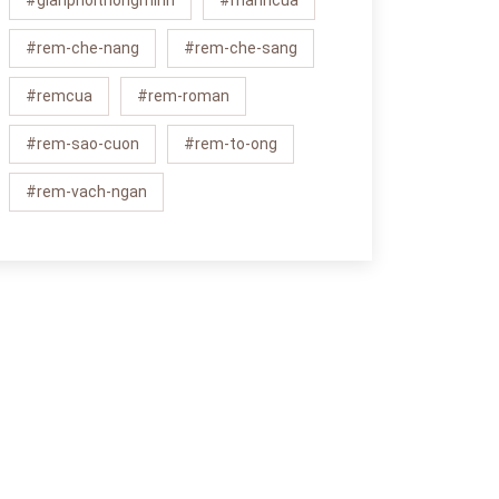
#gianphoithongminh
#manhcua
#rem-che-nang
#rem-che-sang
#remcua
#rem-roman
#rem-sao-cuon
#rem-to-ong
#rem-vach-ngan