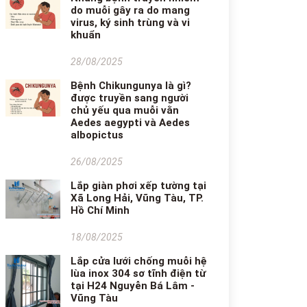
do muỗi gây ra do mang
virus, ký sinh trùng và vi
khuẩn
28/08/2025
Bệnh Chikungunya là gì?
được truyền sang người
chủ yếu qua muỗi vằn
Aedes aegypti và Aedes
albopictus
26/08/2025
Lắp giàn phơi xếp tường tại
Xã Long Hải, Vũng Tàu, TP.
Hồ Chí Minh
18/08/2025
Lắp cửa lưới chống muỗi hệ
lùa inox 304 sơ tĩnh điện từ
tại H24 Nguyễn Bá Lâm -
Vũng Tàu