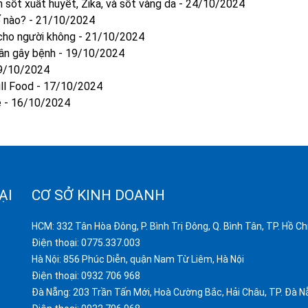
 sốt xuất huyết, Zika, và sốt vàng da
-
24/10/2024
ế nào?
-
21/10/2024
 cho người không
-
21/10/2024
hân gây bệnh
-
19/10/2024
9/10/2024
ill Food
-
17/10/2024
ẻ
-
16/10/2024
ẠI
CƠ SỞ KINH DOANH
HCM: 332 Tân Hòa Đông, P. Bình Trị Đông, Q. Bình Tân, TP. Hồ Ch
Điện thoại:
0775.337.003
Hà Nội: 856 Phúc Diễn, quận Nam Từ Liêm, Hà Nội
Điện thoại:
0932 706 968
Đà Nẵng: 203 Trần Tấn Mới, Hoà Cường Bắc, Hải Châu, TP. Đà N