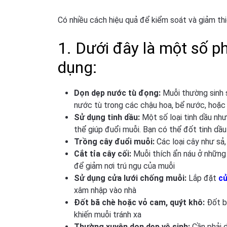
Có nhiều cách hiệu quả để kiểm soát và giảm thi
1. Dưới đây là một số p
dụng:
Dọn dẹp nước tù đọng:
Muỗi thường sinh 
nước tù trong các chậu hoa, bể nước, hoặ
Sử dụng tinh dầu:
Một số loại tinh dầu như 
thể giúp đuổi muỗi. Bạn có thể đốt tinh dầu
Trồng cây đuổi muỗi:
Các loại cây như sả,
Cắt tỉa cây cối:
Muỗi thích ẩn náu ở những 
để giảm nơi trú ngụ của muỗi
Sử dụng cửa lưới chống muỗi:
Lắp đặt
cử
xâm nhập vào nhà
Đốt bã chè hoặc vỏ cam, quýt khô:
Đốt b
khiến muỗi tránh xa
Thường xuyên dọn dẹp vệ sinh:
Cần phải d