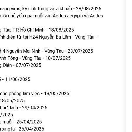
ng virus, ký sinh trùng và vi khuẩn
-
28/08/2025
gười chủ yếu qua muỗi vằn Aedes aegypti và Aedes
g Tàu, TP. Hồ Chí Minh
-
18/08/2025
tĩnh điện từ tại H24 Nguyễn Bá Lâm - Vũng Tàu
-
số 4 Nguyễn Mai Ninh - Vũng Tàu
-
23/07/2025
 Anh Tông - Vũng Tàu
-
10/07/2025
g Điền
-
07/07/2025
5
-
11/06/2025
 cho phòng làm việc
-
18/05/2025
18/05/2025
 hơi lạnh
-
29/04/2025
4/2025
g muỗi
-
25/04/2025
 xingfa
-
25/04/2025