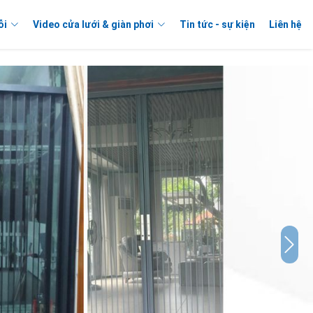
ỗi
Video cửa lưới & giàn phơi
Tin tức - sự kiện
Liên hệ