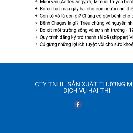
Muỗi vằn (Aedes aegypti) là muỗi truyền bệnh
Bọ xít hút máu gây hại cho con người như th
Con tò vò là con gì? Chúng có gây bệnh cho
Bệnh Chagas là gì? Triệu chứng và nguyên n
Bọ xít môi trường sống và sự sinh trưởng
-
1
Quy trình đăng ký trở thành tài xế (shipper) V
Củ gừng những lợi ích tuyệt vời cho sức kho
CTY TNHH SẢN XUẤT THƯƠNG M
DỊCH VỤ HAI THI