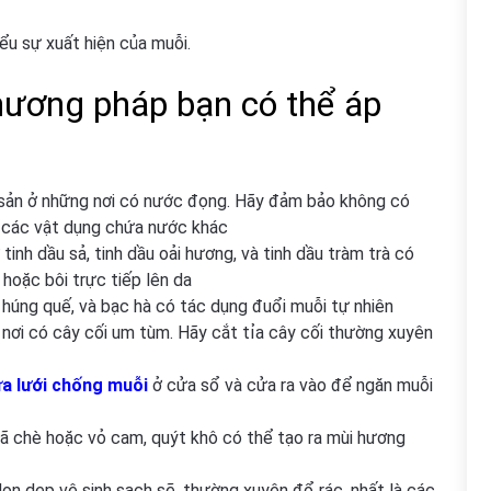
ểu sự xuất hiện của muỗi.
hương pháp bạn có thể áp
sản ở những nơi có nước đọng. Hãy đảm bảo không có
c các vật dụng chứa nước khác
tinh dầu sả, tinh dầu oải hương, và tinh dầu tràm trà có
 hoặc bôi trực tiếp lên da
 húng quế, và bạc hà có tác dụng đuổi muỗi tự nhiên
nơi có cây cối um tùm. Hãy cắt tỉa cây cối thường xuyên
a lưới chống muỗi
ở cửa sổ và cửa ra vào để ngăn muỗi
ã chè hoặc vỏ cam, quýt khô có thể tạo ra mùi hương
ọn dẹp vệ sinh sạch sẽ, thường xuyên đổ rác, nhất là các