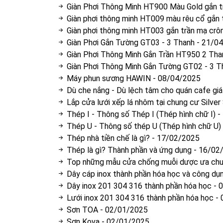
Giàn Phơi Thông Minh HT900 Màu Gold gắn tr
Giàn phơi thông minh HT009 màu rêu cổ gắn 
Giàn phơi thông minh HT003 gắn trần mạ cr
Giàn Phơi Gắn Tường GT03 - 3 Thanh
-
21/04
Giàn Phơi Thông Minh Gắn Trần HT950 2 Tha
Giàn Phơi Thông Minh Gắn Tường GT02 - 3 T
Máy phun sương HAWIN
-
08/04/2025
Dù che nắng - Dù lệch tâm cho quán cafe giá 
Lắp cửa lưới xếp lá nhôm tại chung cư Silve
Thép I - Thông số Thép I (Thép hình chữ I)
-
Thép U - Thông số thép U (Thép hình chữ U)
Thép nhà tiền chế là gì?
-
17/02/2025
Thép là gì? Thành phần và ứng dụng
-
16/02
Top những mẫu cửa chống muỗi dược ưa ch
Dây cáp inox thành phần hóa học và công dụ
Dây inox 201 304 316 thành phần hóa học
-
0
Lưới inox 201 304 316 thành phần hóa học
-
Sơn TOA
-
02/01/2025
Sơn Kova
-
02/01/2025