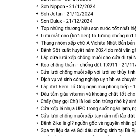
Sơn Nippon
-
21/12/2024
Sơn Jotun
-
21/12/2024
Sơn Dulux
-
21/12/2024
Top những thương hiệu sơn nước tốt nhất hi
Lưới mắt cáo (lưới bén) tô tường chống nứt
Thang nhôm xếp chữ A Vichita Nhật Bản bản
Bệnh Sốt xuất huyết năm 2024 do mỗi vằn gâ
Lắp cửa lưới xếp chống muỗi cho cửa đi tại 
Keo chống thấm - chống dột TX911
-
21/11
Cửa lưới chống muỗi xếp với lưới sợ thủy tin
Dịch vụ vệ sinh công nghiệp uy tính và chuyê
Lắp đặt Rèm Tổ Ong ngăn mùi phòng bếp
-
1
Dâu tằm giàu vitamin và khoáng chất tốt ch
Chấy (hay gọi Chí) là loài côn trùng nhỏ ký si
Cửa xếp lá nhựa UPC trong suốt ngăn lạnh, n
Cửa lưới chống muỗi xếp tay nắm nổi lắp đặt
Bệnh Zika là gì? nguồn gốc và nguyên nhân g
Spa trị liệu da và Gội đầu dưỡng sinh tại Bà Rị