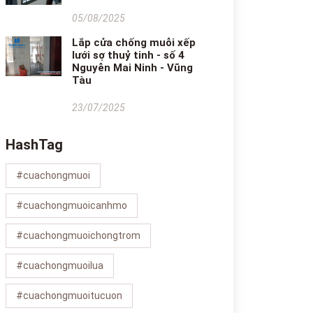
05/08/2025
Lắp cửa chống muỗi xếp
lưới sợ thuỷ tinh - số 4
Nguyễn Mai Ninh - Vũng
Tàu
23/07/2025
HashTag
#cuachongmuoi
#cuachongmuoicanhmo
#cuachongmuoichongtrom
#cuachongmuoilua
#cuachongmuoitucuon