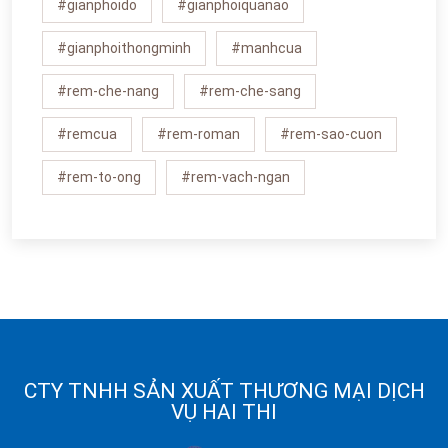
#gianphoido
#gianphoiquanao
#gianphoithongminh
#manhcua
#rem-che-nang
#rem-che-sang
#remcua
#rem-roman
#rem-sao-cuon
#rem-to-ong
#rem-vach-ngan
CTY TNHH SẢN XUẤT THƯƠNG MẠI DỊCH
VỤ HAI THI