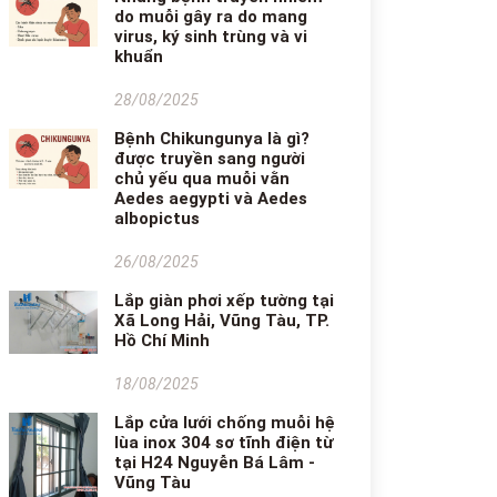
do muỗi gây ra do mang
virus, ký sinh trùng và vi
khuẩn
28/08/2025
Bệnh Chikungunya là gì?
được truyền sang người
chủ yếu qua muỗi vằn
Aedes aegypti và Aedes
albopictus
26/08/2025
Lắp giàn phơi xếp tường tại
Xã Long Hải, Vũng Tàu, TP.
Hồ Chí Minh
18/08/2025
Lắp cửa lưới chống muỗi hệ
lùa inox 304 sơ tĩnh điện từ
tại H24 Nguyễn Bá Lâm -
Vũng Tàu