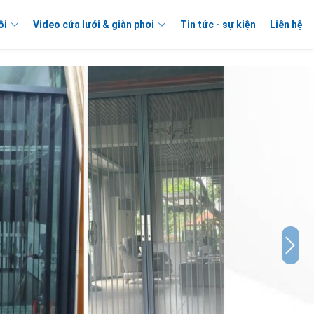
ỗi
Video cửa lưới & giàn phơi
Tin tức - sự kiện
Liên hệ