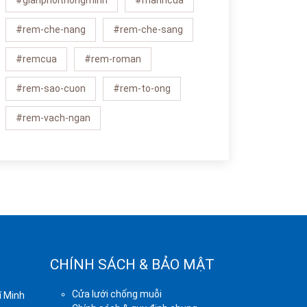
#gianphoithongminh
#manhcua
#rem-che-nang
#rem-che-sang
#remcua
#rem-roman
#rem-sao-cuon
#rem-to-ong
#rem-vach-ngan
CHÍNH SÁCH & BẢO MẬT
Cửa lưới chống muỗi
í Minh