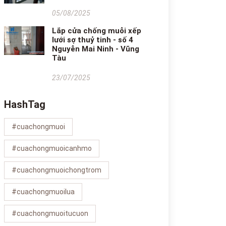
05/08/2025
Lắp cửa chống muỗi xếp
lưới sợ thuỷ tinh - số 4
Nguyễn Mai Ninh - Vũng
Tàu
23/07/2025
HashTag
#cuachongmuoi
#cuachongmuoicanhmo
#cuachongmuoichongtrom
#cuachongmuoilua
#cuachongmuoitucuon