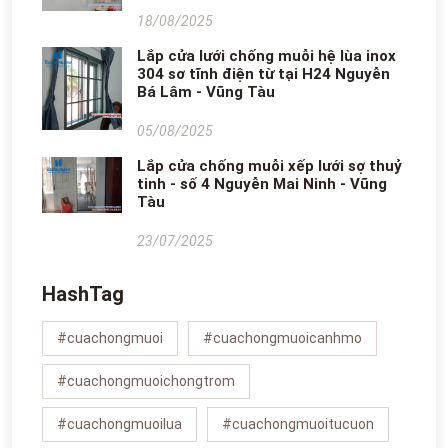
18/08/2025
Lắp cửa lưới chống muỗi hệ lùa inox
304 sơ tĩnh điện từ tại H24 Nguyễn
Bá Lâm - Vũng Tàu
05/08/2025
Lắp cửa chống muỗi xếp lưới sợ thuỷ
tinh - số 4 Nguyễn Mai Ninh - Vũng
Tàu
23/07/2025
HashTag
#cuachongmuoi
#cuachongmuoicanhmo
#cuachongmuoichongtrom
#cuachongmuoilua
#cuachongmuoitucuon