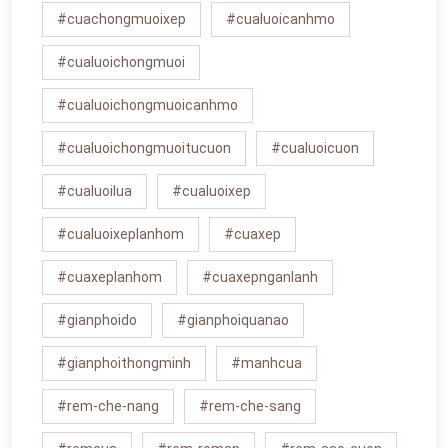
#cuachongmuoixep
#cualuoicanhmo
#cualuoichongmuoi
#cualuoichongmuoicanhmo
#cualuoichongmuoitucuon
#cualuoicuon
#cualuoilua
#cualuoixep
#cualuoixeplanhom
#cuaxep
#cuaxeplanhom
#cuaxepnganlanh
#gianphoido
#gianphoiquanao
#gianphoithongminh
#manhcua
#rem-che-nang
#rem-che-sang