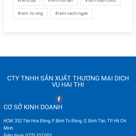
#remcua
#rem-roman
#rem-sao-cuon
#rem-to-ong
#rem-vach-ngan
CTY TNHH SẢN XUẤT THƯƠNG MẠI DỊCH
VỤ HAI THI
CƠ SỞ KINH DOANH
HCM: 332 Tân Hòa Đông, P. Bình Trị Đông, Q. Bình Tân, TP. Hồ Chí
Minh
Điện thoại:
0775.337.003